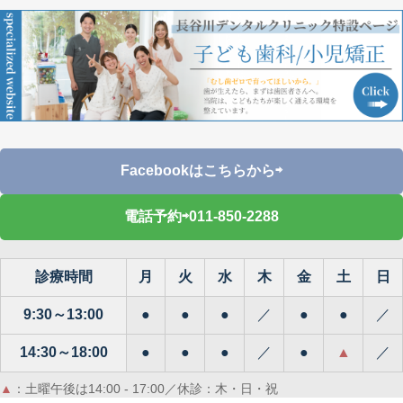
Facebookはこちらから⇨
電話予約⇨011-850-2288
診療時間
月
火
水
木
金
土
日
9:30～13:00
●
●
●
／
●
●
／
14:30～18:00
●
●
●
／
●
▲
／
▲
：土曜午後は14:00 - 17:00／休診：木・日・祝